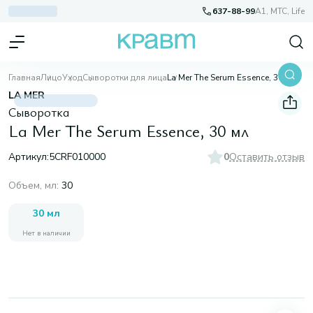
637-88-99
A1, МТС, Life
Главная
Лицо
Уход
Сыворотки для лица
La Mer The Serum Essence, 30 мл
LA MER
Сыворотка
La Mer The Serum Essence, 30 мл
Артикул:
5CRF010000
0
Оставить отзыв
Объем, мл
:
30
30 мл
Нет в наличии