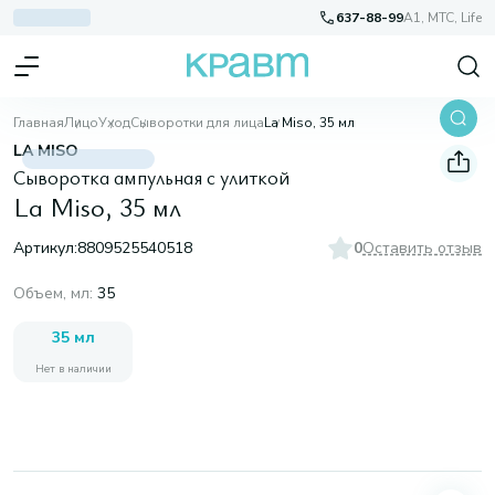
637-88-99
A1, МТС, Life
Главная
Лицо
Уход
Сыворотки для лица
La Miso, 35 мл
LA MISO
Сыворотка ампульная с улиткой
La Miso, 35 мл
Артикул:
8809525540518
0
Оставить отзыв
Объем, мл
:
35
35 мл
Нет в наличии