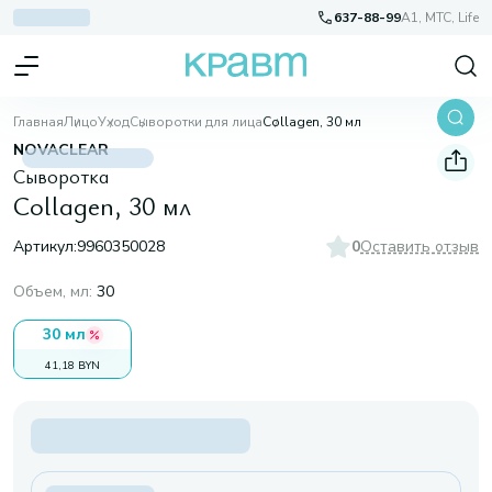
637-88-99
A1, МТС, Life
Главная
Лицо
Уход
Сыворотки для лица
Collagen, 30 мл
NOVACLEAR
Сыворотка
Collagen, 30 мл
Артикул:
9960350028
0
Оставить отзыв
Объем, мл
:
30
30 мл
41,18 BYN