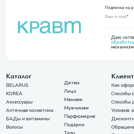
Подписка на р
Ваш e-mail
*
Даю согла
обработк
механизмо
Каталог
Клиен
Детям
BELARUS
Как офор
Лицо
KOREA
Способы 
Макияж
Аксессуары
Способы 
Мужчинам
Аптечная косметика
Условия, 
Парфюмерия
БАДы и витамины
Дисконтн
Подарки
Волосы
Обращени
Тело