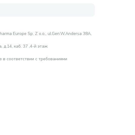
harma Europe Sp. Z o.o., ul.Gen.W.Andersa 38A,
 д.14, каб. 37 ,4-й этаж
е в соответствии с требованиями