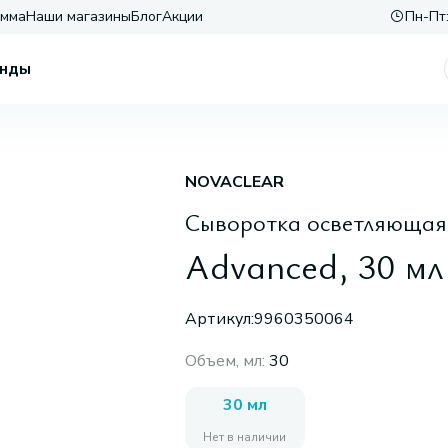
амма
Наши магазины
Блог
Акции
Пн-Пт:
нды
NOVACLEAR
Сыворотка осветляющая 
Advanced, 30 мл
Артикул:
9960350064
Объем, мл
:
30
30 мл
Нет в наличии