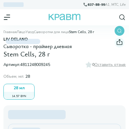
637-88-99
A1, МТС, Life
Главная
Лицо
Уход
Сыворотки для лица
Stem Cells, 28 г
LIV DELANO
Сыворотка - праймер дневная
Stem Cells, 28 г
Артикул:
4811248009245
0
Оставить отзыв
Объем, мл
:
28
28 мл
14,57 BYN