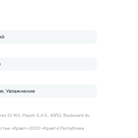
ий
я
е, Увлажнение
res Dr N.G. Payot» S.A.S., 40/52, Boulevard du
стью «Кравт» (ООО «Кравт») Республика