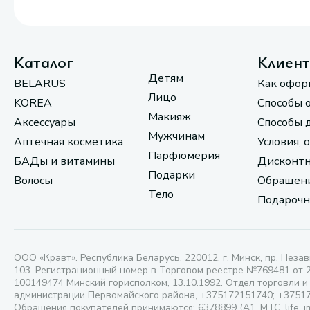
Каталог
Клиен
Детям
BELARUS
Как офор
Лицо
KOREA
Способы 
Макияж
Аксессуары
Способы 
Мужчинам
Аптечная косметика
Условия, 
Парфюмерия
БАДы и витамины
Дисконтн
Подарки
Волосы
Обращени
Тело
Подарочн
ООО «Кравт». Республика Беларусь, 220012, г. Минск, пр. Незав
103. Регистрационный номер в Торговом реестре №769481 от 
100149474 Минский горисполком, 13.10.1992. Отдел торговли и
администрации Первомайского района, +375172151740; +3751
Обращения покупателей принимаются: 6378899 (А1, МТС, life, i