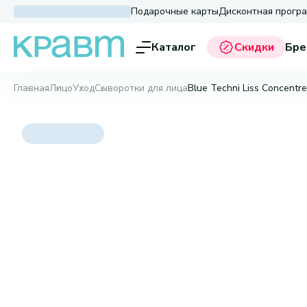
Подарочные карты
Дисконтная прогр
Каталог
Скидки
Бре
Главная
Лицо
Уход
Сыворотки для лица
Blue Techni Liss Concentr