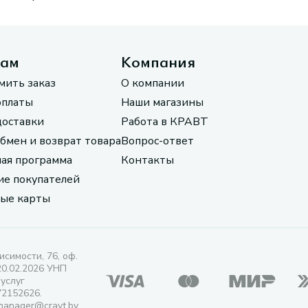
там
Компания
мить заказ
О компании
оплаты
Наши магазины
доставки
Работа в КРАВТ
обмен и возврат товара
Вопрос-ответ
ая программа
Контакты
е покупателей
ые карты
исимости, 76, оф.
20.02.2026 УНП
 услуг
72152626.
manager@cravt.by.