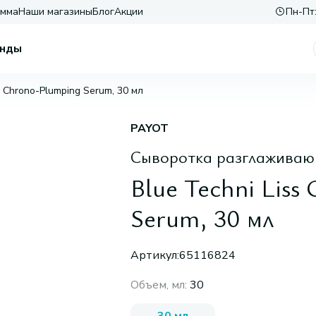
амма
Наши магазины
Блог
Акции
Пн-Пт:
нды
e Chrono-Plumping Serum, 30 мл
PAYOT
Сыворотка разглажива
Blue Techni Liss
Serum, 30 мл
Артикул:
65116824
Объем, мл
:
30