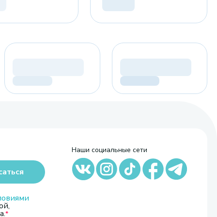
Наши социальные сети
саться
ловиями
ой,
а.