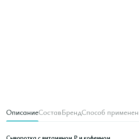
Описание
Состав
Бренд
Способ применен
Сыворотка с витамином P и кофеином