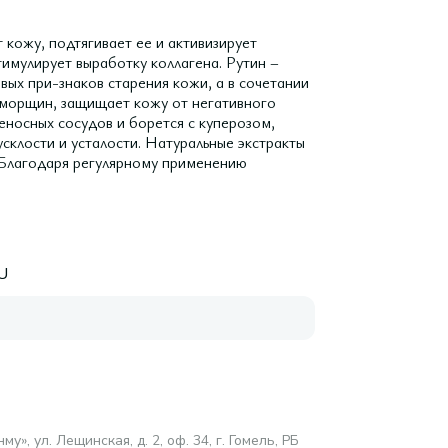
кожу, подтягивает ее и активизирует
тимулирует выработку коллагена. Рутин –
ых при-знаков старения кожи, а в сочетании
 морщин, защищает кожу от негативного
еносных сосудов и борется с куперозом,
усклости и усталости. Натуральные экстракты
. Благодаря регулярному применению
U
у», ул. Лещинская, д. 2, оф. 34, г. Гомель, РБ