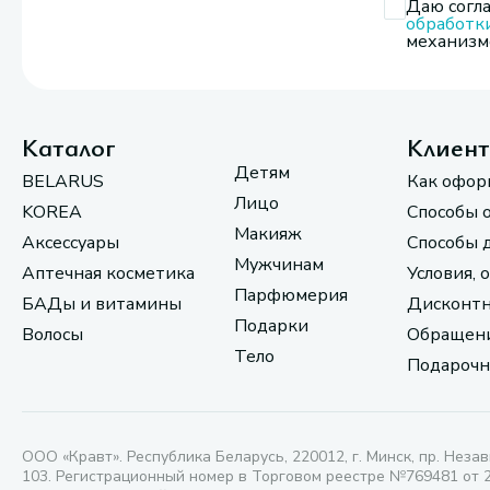
Даю согла
обработк
механизмо
Каталог
Клиен
Детям
BELARUS
Как офор
Лицо
KOREA
Способы 
Макияж
Аксессуары
Способы 
Мужчинам
Аптечная косметика
Условия, 
Парфюмерия
БАДы и витамины
Дисконтн
Подарки
Волосы
Обращени
Тело
Подарочн
ООО «Кравт». Республика Беларусь, 220012, г. Минск, пр. Незав
103. Регистрационный номер в Торговом реестре №769481 от 