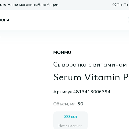
амма
Наши магазины
Блог
Акции
Пн-Пт:
нды
e
MONMU
Сыворотка с витамином 
Serum Vitamin P
Артикул:
4813413006394
Объем, мл
:
30
30 мл
Нет в наличии