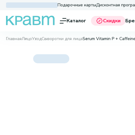
Подарочные карты
Дисконтная прогр
Каталог
Скидки
Бре
Главная
Лицо
Уход
Сыворотки для лица
Serum Vitamin P + Caffein