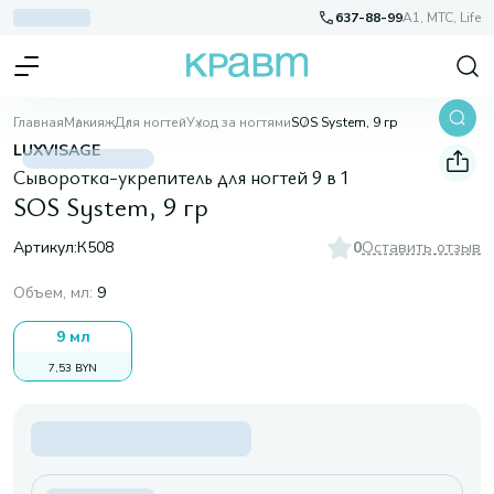
637-88-99
A1, МТС, Life
Главная
Макияж
Для ногтей
Уход за ногтями
SOS System, 9 гр
LUXVISAGE
Сыворотка-укрепитель для ногтей 9 в 1
SOS System, 9 гр
Артикул:
К508
0
Оставить отзыв
Объем, мл
:
9
9 мл
7,53 BYN