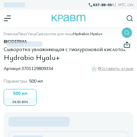
637-88-99
A1, МТС, Life
Главная
Лицо
Уход
Сыворотки для лица
Hydrabio Hyalu+
BIODERMA
Сыворотка увлажняющая с гиалуроновой кислотой
Hydrabio Hyalu+
Артикул:
3701129809334
0
Оставить отзыв
Параметры
:
500 мл
500 мл
96,50 BYN