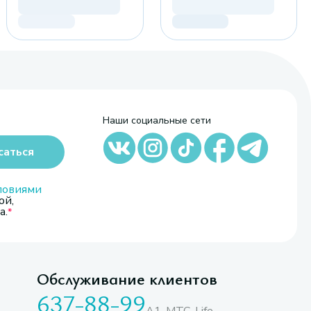
Наши социальные сети
саться
ловиями
ой,
а.
Обслуживание клиентов
637-88-99