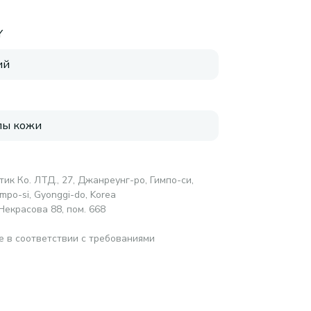
Y
ий
пы кожи
ик Ко. ЛТД., 27, Джанреунг-ро, Гимпо-си,
impo-si, Gyonggi-do, Korea
Некрасова 88, пом. 668
е в соответствии с требованиями