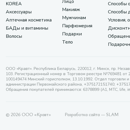
Лицо
KOREA
Способы 
Макияж
Аксессуары
Способы 
Мужчинам
Аптечная косметика
Условия, 
Парфюмерия
БАДы и витамины
Дисконтн
Подарки
Волосы
Обращени
Тело
Подарочн
ООО «Кравт». Республика Беларусь, 220012, г. Минск, пр. Незав
103. Регистрационный номер в Торговом реестре №769481 от 
100149474 Минский горисполком, 13.10.1992. Отдел торговли и
администрации Первомайского района, +375172151740; +3751
Обращения покупателей принимаются: 6378899 (А1, МТС, life, i
© 2026 ООО «Кравт»
Разработка сайта — SLAM