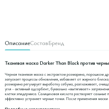
Описание
Состав
Бренд
Тканевая маска Darker Than Black против черны
Черная тканевая маска с экстрактом розмарина, порошком др
запускает процессы обновления, избавляет от жирного блеска,
розмарина регулирует выработку себума, разглаживает, очищ
угля - активный адсорбент, буквально «вытягивает» загрязне
клетки эпидермиса. Салициловая кислота растворяет сальные п
эффективно устраняет черные точки. После применения маски 