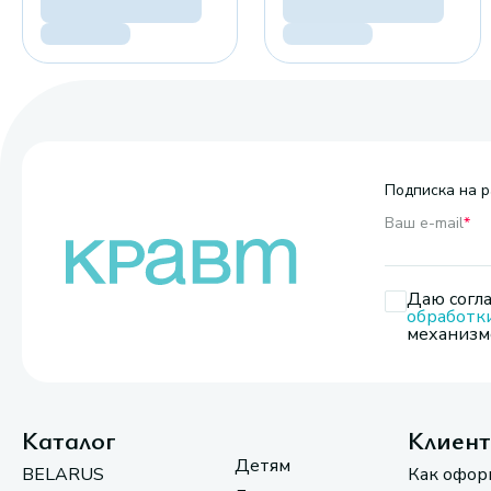
Подписка на р
Ваш e-mail
*
Даю согла
обработк
механизмо
Каталог
Клиен
Детям
BELARUS
Как офор