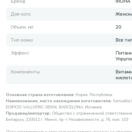
Бренд
IROHA
Для кого
Женск
Объем, мл
20
Тип кожи
Все ти
Эффект
Питани
Упруго
Компоненты
Витами
кислот
Основная страна изготовления
:
Корея, Республика
Наименование, место нахождения изготовителя
:
Sensallia 
EDIFICIO VALLVERIC 08304, BARCELONA, Испания.
Продавец/импортер
:
Общество с ограниченной ответственно
Беларусь 220012 г. Минск, пр-т Независимости, д. 76, ком. 103
Дата изготовления и срок годности товара указаны на упаковк