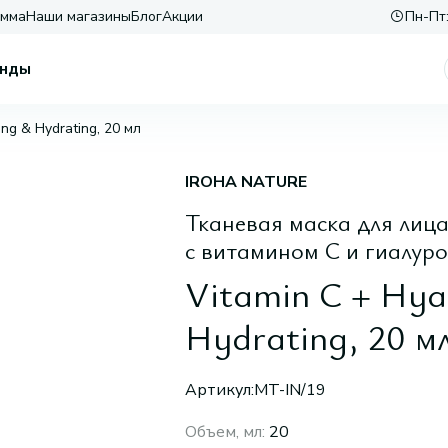
амма
Наши магазины
Блог
Акции
Пн-Пт:
нды
ing & Hydrating, 20 мл
IROHA NATURE
Тканевая маска для лиц
с витамином С и гиалур
Vitamin C + Hyal
Hydrating, 20 м
Артикул:
MT-IN/19
Объем, мл
:
20