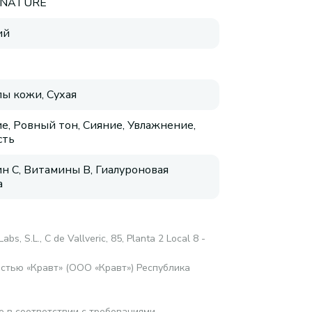
 NATURE
ий
пы кожи, Сухая
е, Ровный тон, Сияние, Увлажнение,
сть
н C, Витамины B, Гиалуроновая
а
Labs, S.L., C de Vallveric, 85, Planta 2 Local 8 -
стью «Кравт» (ООО «Кравт») Республика
е в соответствии с требованиями