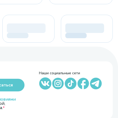
Наши социальные сети
саться
ловиями
ой,
а.