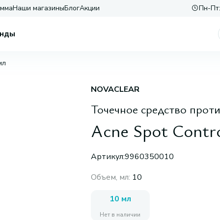
амма
Наши магазины
Блог
Акции
Пн-Пт:
нды
мл
NOVACLEAR
Точечное средство прот
Acne Spot Contro
Артикул:
9960350010
Объем, мл
:
10
10 мл
Нет в наличии