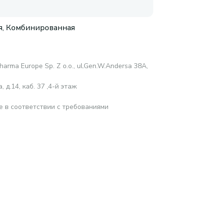
, Комбинированная
harma Europe Sp. Z o.o., ul.Gen.W.Andersa 38A,
 д.14, каб. 37 ,4-й этаж
е в соответствии с требованиями