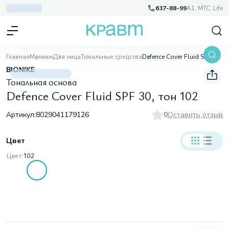
637-88-99
A1, МТС, Life
Главная
Макияж
Для лица
Тональные средства
Defence Cover Fluid SPF 30, тон 102
BIONIKE
Тональная основа
Defence Cover Fluid SPF 30, тон 102
Артикул:
8029041179126
0
Оставить отзыв
Цвет
Цвет:
102