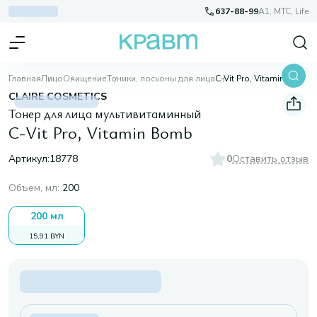
637-88-99
A1, МТС, Life
Главная
Лицо
Очищение
Тоники, лосьоны для лица
C-Vit Pro, Vitamin Bomb
CLAIRE COSMETICS
Тонер для лица мультивитаминный
C-Vit Pro, Vitamin Bomb
Артикул:
18778
0
Оставить отзыв
Объем, мл
:
200
200 мл
15,91 BYN