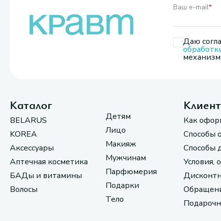
Ваш e-mail
*
Даю согла
обработк
механизмо
Каталог
Клиен
Детям
BELARUS
Как офор
Лицо
KOREA
Способы 
Макияж
Аксессуары
Способы 
Мужчинам
Аптечная косметика
Условия, 
Парфюмерия
БАДы и витамины
Дисконтн
Подарки
Волосы
Обращени
Тело
Подарочн