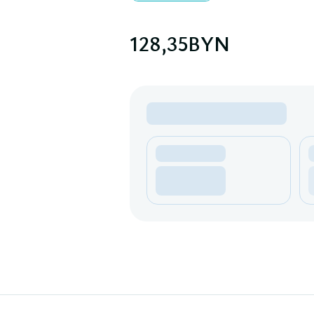
128,35
BYN