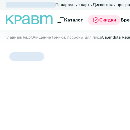
Подарочные карты
Дисконтная прогр
Каталог
Скидки
Бре
Главная
Лицо
Очищение
Тоники, лосьоны для лица
Calendula Reli