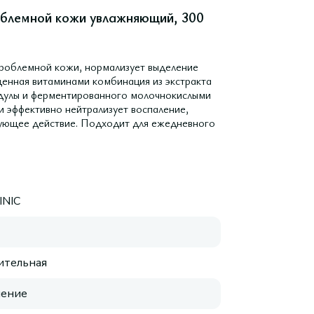
роблемной кожи увлажняющий, 300
проблемной кожи, нормализует выделение
щенная витаминами комбинация из экстракта
ндулы и ферментированного молочнокислыми
и эффективно нейтрализует воспаление,
рующее действие. Подходит для ежедневного
INIC
ительная
нение