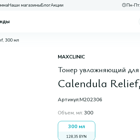
амма
Наши магазины
Блог
Акции
Пн-Пт:
нды
ef, 300 мл
MAXCLINIC
Тонер увлажняющий для 
Calendula Relief
Артикул:
M202306
Объем, мл
:
300
300 мл
128,35 BYN