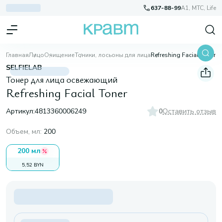
637-88-99
A1, МТС, Life
Главная
Лицо
Очищение
Тоники, лосьоны для лица
Refreshing Facial Toner
SELFIELAB
Тонер для лица освежающий
Refreshing Facial Toner
Артикул:
4813360006249
0
Оставить отзыв
Объем, мл
:
200
200 мл
5,52 BYN