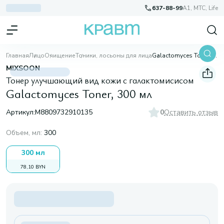
637-88-99
A1, МТС, Life
Главная
Лицо
Очищение
Тоники, лосьоны для лица
Galactomyces Toner, 300 мл
MIXSOON
Тонер улучшающий вид кожи с галактомисисом
Galactomyces Toner, 300 мл
Артикул:
M8809732910135
0
Оставить отзыв
Объем, мл
:
300
300 мл
78,10 BYN