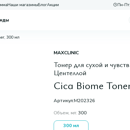
амма
Наши магазины
Блог
Акции
Пн-Пт:
нды
er, 300 мл
MAXCLINIC
Тонер для сухой и чувс
Центеллой
Cica Biome Toner
Артикул:
M202326
Объем, мл
:
300
300 мл