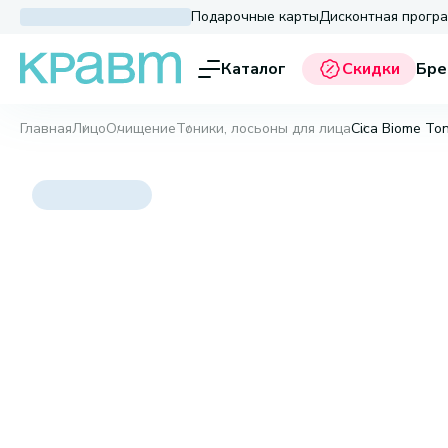
Подарочные карты
Дисконтная прогр
Каталог
Скидки
Бре
Главная
Лицо
Очищение
Тоники, лосьоны для лица
Cica Biome Ton