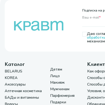
Подписка на р
Ваш e-mail
*
Даю согла
обработк
механизмо
Каталог
Клиен
Детям
BELARUS
Как офор
Лицо
KOREA
Способы 
Макияж
Аксессуары
Способы 
Мужчинам
Аптечная косметика
Условия, 
Парфюмерия
БАДы и витамины
Дисконтн
Подарки
Волосы
Обращени