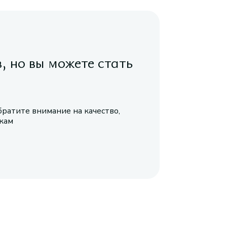
в, но вы можете стать
братите внимание на качество,
икам