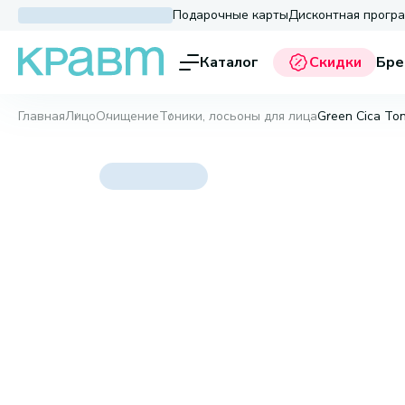
Подарочные карты
Дисконтная прогр
Каталог
Скидки
Бре
Главная
Лицо
Очищение
Тоники, лосьоны для лица
Green Cica Ton