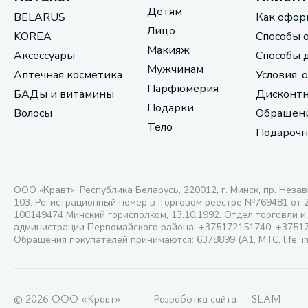
Детям
BELARUS
Как офор
Лицо
KOREA
Способы 
Макияж
Аксессуары
Способы 
Мужчинам
Аптечная косметика
Условия, 
Парфюмерия
БАДы и витамины
Дисконтн
Подарки
Волосы
Обращени
Тело
Подарочн
ООО «Кравт». Республика Беларусь, 220012, г. Минск, пр. Незав
103. Регистрационный номер в Торговом реестре №769481 от 
100149474 Минский горисполком, 13.10.1992. Отдел торговли и
администрации Первомайского района, +375172151740; +3751
Обращения покупателей принимаются: 6378899 (А1, МТС, life, i
© 2026 ООО «Кравт»
Разработка сайта — SLAM