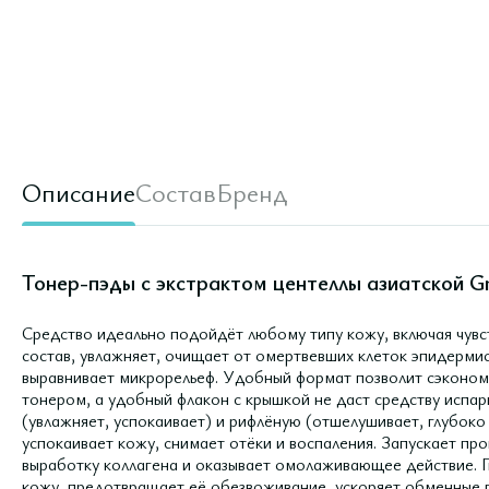
Описание
Состав
Бренд
Тонер-пэды с экстрактом центеллы азиатской Gre
Средство идеально подойдёт любому типу кожу, включая чувс
состав, увлажняет, очищает от омертвевших клеток эпидермис
выравнивает микрорельеф. Удобный формат позволит сэкономи
тонером, а удобный флакон с крышкой не даст средству испар
(увлажняет, успокаивает) и рифлёную (отшелушивает, глубоко
успокаивает кожу, снимает отёки и воспаления. Запускает пр
выработку коллагена и оказывает омолаживающее действие. Г
кожу, предотвращает её обезвоживание, ускоряет обменные п