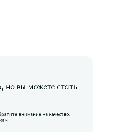
в, но вы можете стать
братите внимание на качество,
икам