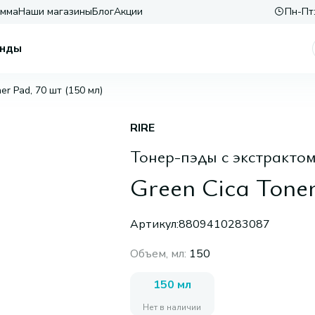
амма
Наши магазины
Блог
Акции
Пн-Пт:
нды
er Pad, 70 шт (150 мл)
RIRE
Тонер-пэды с экстрактом
Green Cica Toner
Артикул:
8809410283087
Объем, мл
:
150
150 мл
Нет в наличии