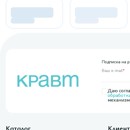
Подписка на р
Ваш e-mail
*
Даю согла
обработк
механизмо
Каталог
Клиен