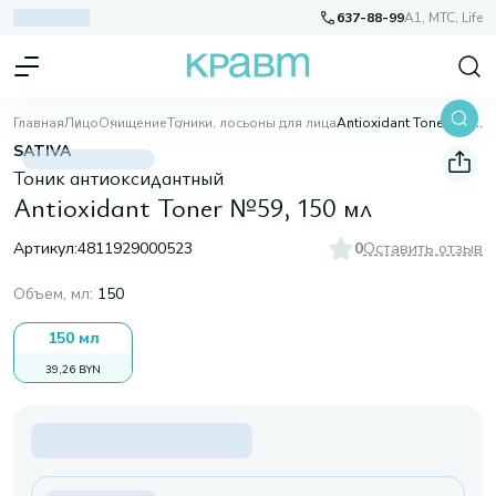
637-88-99
A1, МТС, Life
Главная
Лицо
Очищение
Тоники, лосьоны для лица
Antioxidant Toner №59, 150 мл
SATIVA
Тоник антиоксидантный
Antioxidant Toner №59, 150 мл
Артикул:
4811929000523
0
Оставить отзыв
Объем, мл
:
150
150 мл
39,26 BYN