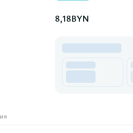
8,18
BYN
ия