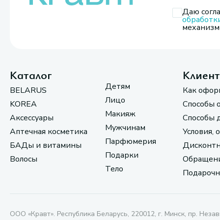
Даю согла
обработк
механизмо
Каталог
Клиен
Детям
BELARUS
Как офор
Лицо
KOREA
Способы 
Макияж
Аксессуары
Способы 
Мужчинам
Аптечная косметика
Условия, 
Парфюмерия
БАДы и витамины
Дисконтн
Подарки
Волосы
Обращени
Тело
Подарочн
ООО «Кравт». Республика Беларусь, 220012, г. Минск, пр. Незав