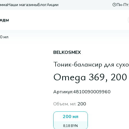
амма
Наши магазины
Блог
Акции
Пн-Пт:
нды
0 мл
BELKOSMEX
Тоник-балансир для сухо
Omega 369, 200
Артикул:
4810090009960
Объем, мл
:
200
200 мл
8,18 BYN