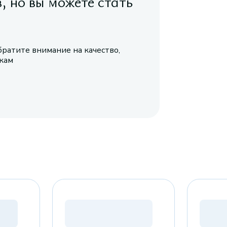
в, но вы можете стать
братите внимание на качество,
икам