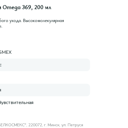
и Omega 369, 200 мл
бого ухода. Высокомолекулярная
е.
SMEX
с
я
 Чувствительная
ЛКОСМЕКС", 220072, г. Минск, ул. Петруся