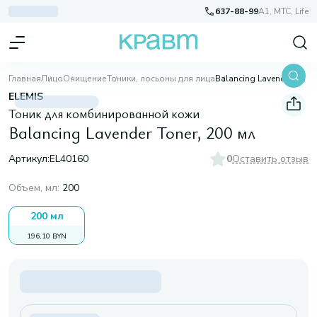
637-88-99
A1, МТС, Life
Главная
Лицо
Очищение
Тоники, лосьоны для лица
Balancing Lavender Toner, 200 мл
ELEMIS
Тоник для комбинированной кожи
Balancing Lavender Toner, 200 мл
Артикул:
EL40160
0
Оставить отзыв
Объем, мл
:
200
200 мл
196,10 BYN