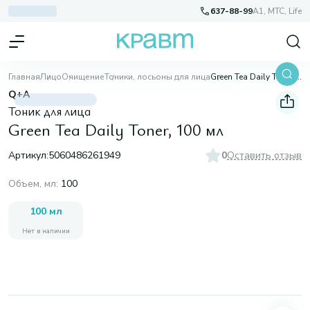
637-88-99
A1, МТС, Life
Главная
Лицо
Очищение
Тоники, лосьоны для лица
Green Tea Daily Toner, 100 мл
Q+A
Тоник для лица
Green Tea Daily Toner, 100 мл
Артикул:
5060486261949
0
Оставить отзыв
Объем, мл
:
100
100 мл
Нет в наличии