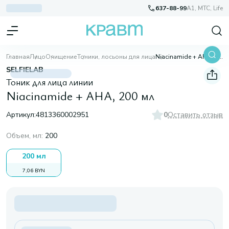
637-88-99
A1, МТС, Life
Главная
Лицо
Очищение
Тоники, лосьоны для лица
Niacinamide + AHA, 200 мл
SELFIELAB
Тоник для лица линии
Niacinamide + AHA, 200 мл
Артикул:
4813360002951
0
Оставить отзыв
Объем, мл
:
200
200 мл
7,06 BYN