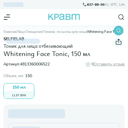
637-88-99
A1, МТС, Life
Главная
Лицо
Очищение
Тоники, лосьоны для лица
Whitening Face Tonic, 150 мл
SELFIELAB
Тоник для лица отбеливающий
Whitening Face Tonic, 150 мл
Артикул:
4813360006522
0
Оставить отзыв
Объем, мл
:
150
150 мл
11,97 BYN