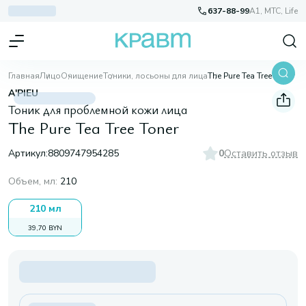
637-88-99
A1, МТС, Life
Главная
Лицо
Очищение
Тоники, лосьоны для лица
The Pure Tea Tree Toner
A'PIEU
Тоник для проблемной кожи лица
The Pure Tea Tree Toner
Артикул:
8809747954285
0
Оставить отзыв
Объем, мл
:
210
210 мл
39,70 BYN