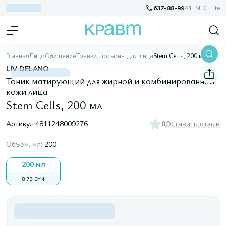
637-88-99
A1, МТС, Life
Главная
Лицо
Очищение
Тоники, лосьоны для лица
Stem Cells, 200 мл
LIV DELANO
Тоник матирующий для жирной и комбинированной
кожи лица
Stem Cells, 200 мл
Артикул:
4811248009276
0
Оставить отзыв
Объем, мл
:
200
200 мл
8,73 BYN