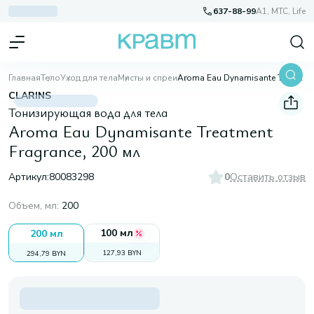
637-88-99
A1, МТС, Life
Главная
Тело
Уход для тела
Мисты и спреи
Aroma Eau Dynamisante Treatment Fragrance, 200 мл
CLARINS
Тонизирующая вода для тела
Aroma Eau Dynamisante Treatment
Fragrance, 200 мл
Артикул:
80083298
0
Оставить отзыв
Объем, мл
:
200
100 мл
200 мл
127,93 BYN
294,79 BYN