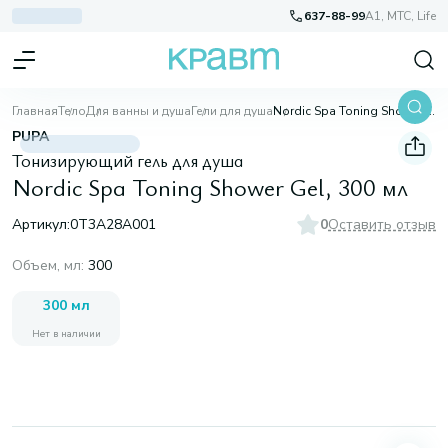
637-88-99
A1, МТС, Life
Главная
Тело
Для ванны и душа
Гели для душа
Nordic Spa Toning Shower Gel, 300 мл
PUPA
Тонизирующий гель для душа
Nordic Spa Toning Shower Gel, 300 мл
Артикул:
0T3A28A001
0
Оставить отзыв
Объем, мл
:
300
300 мл
Нет в наличии