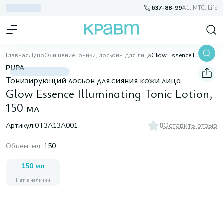
637-88-99
A1, МТС, Life
Главная
Лицо
Очищение
Тоники, лосьоны для лица
Glow Essence Illuminating Tonic Lotion, 150 мл
PUPA
Тонизирующий лосьон для сияния кожи лица
Glow Essence Illuminating Tonic Lotion,
150 мл
Артикул:
0T3A13A001
0
Оставить отзыв
Объем, мл
:
150
150 мл
Нет в наличии