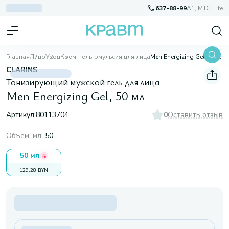
637-88-99
A1, МТС, Life
Главная
Лицо
Уход
Крем, гель, эмульсия для лица
Men Energizing Gel, 50 мл
CLARINS
Тонизирующий мужской гель для лица
Men Energizing Gel, 50 мл
Артикул:
80113704
0
Оставить отзыв
Объем, мл
:
50
50 мл
129,28 BYN