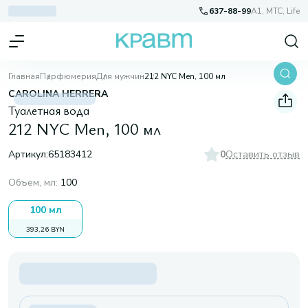
637-88-99
A1, МТС, Life
Главная
Парфюмерия
Для мужчин
212 NYC Men, 100 мл
CAROLINA HERRERA
Туалетная вода
212 NYC Men, 100 мл
Артикул:
65183412
0
Оставить отзыв
Объем, мл
:
100
100 мл
393,26 BYN