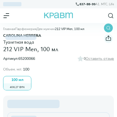
637-88-99
A1, МТС, Life
Главная
Парфюмерия
Для мужчин
212 VIP Men, 100 мл
CAROLINA HERRERA
Туалетная вода
212 VIP Men, 100 мл
Артикул:
65200066
0
Оставить отзыв
Объем, мл
:
100
100 мл
406,27 BYN