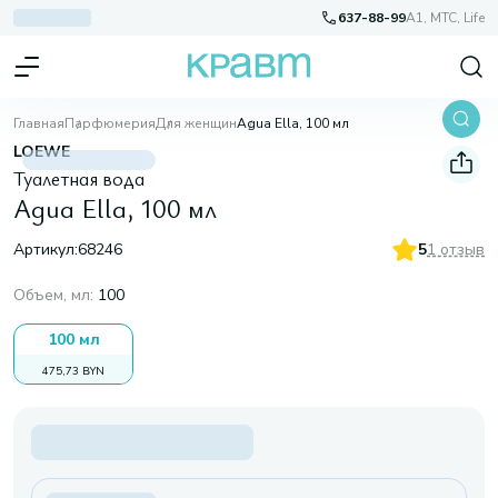
637-88-99
A1, МТС, Life
Главная
Парфюмерия
Для женщин
Agua Ella, 100 мл
LOEWE
Туалетная вода
Agua Ella, 100 мл
Артикул:
68246
5
1 отзыв
Объем, мл
:
100
100 мл
475,73 BYN