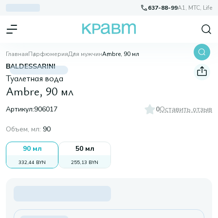
637-88-99
A1, МТС, Life
Главная
Парфюмерия
Для мужчин
Ambre, 90 мл
BALDESSARINI
Туалетная вода
Ambre, 90 мл
Артикул:
906017
0
Оставить отзыв
Объем, мл
:
90
90 мл
50 мл
332,44 BYN
255,13 BYN