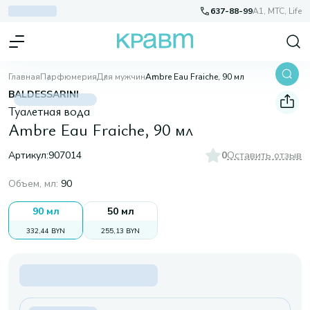
637-88-99
A1, МТС, Life
Главная
Парфюмерия
Для мужчин
Ambre Eau Fraiche, 90 мл
BALDESSARINI
Туалетная вода
Ambre Eau Fraiche, 90 мл
Артикул:
907014
0
Оставить отзыв
Объем, мл
:
90
90 мл
50 мл
332,44 BYN
255,13 BYN