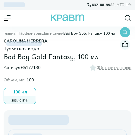
637-88-99
A1, МТС, Life
Главная
Парфюмерия
Для мужчин
Bad Boy Gold Fantasy, 100 мл
CAROLINA HERRERA
Туалетная вода
Bad Boy Gold Fantasy, 100 мл
Артикул:
65177130
0
Оставить отзыв
Объем, мл
:
100
100 мл
383,40 BYN