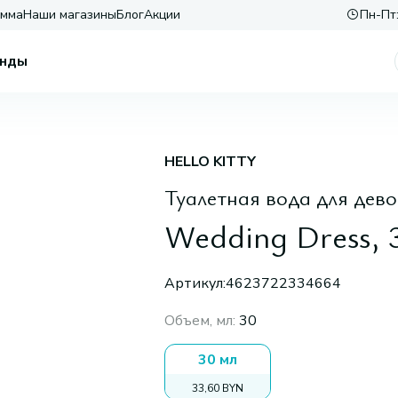
амма
Наши магазины
Блог
Акции
Пн-Пт:
нды
HELLO KITTY
Туалетная вода для дево
Wedding Dress, 
Артикул:
4623722334664
Объем, мл
:
30
30 мл
33,60 BYN