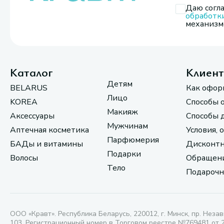
Даю согла
обработк
механизмо
Каталог
Клиен
Детям
BELARUS
Как офор
Лицо
KOREA
Способы 
Макияж
Аксессуары
Способы 
Мужчинам
Аптечная косметика
Условия, 
Парфюмерия
БАДы и витамины
Дисконтн
Подарки
Волосы
Обращени
Тело
Подарочн
ООО «Кравт». Республика Беларусь, 220012, г. Минск, пр. Незав
103. Регистрационный номер в Торговом реестре №769481 от 