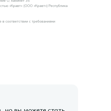
ние О, кабинет 35
стью «Кравт» (ООО «Кравт») Республика
е в соответствии с требованиями
в, но вы можете стать