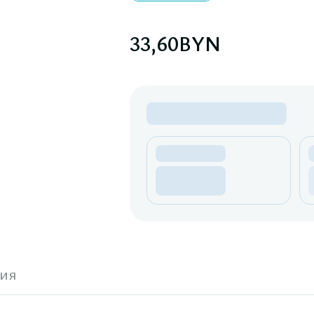
33,60
BYN
ия