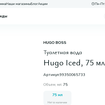
амма
Наши магазины
Блог
Акции
Пн-Пт:
нды
HUGO BOSS
Туалетная вода
Hugo Iced, 75 мл
Артикул:
99350065733
Объем, мл
:
75
75 мл
Нет в наличии