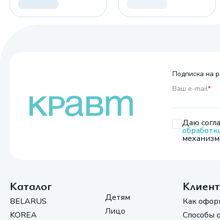
Подписка на р
Ваш e-mail
*
Даю согла
обработк
механизмо
Каталог
Клиен
Детям
BELARUS
Как офор
Лицо
KOREA
Способы 