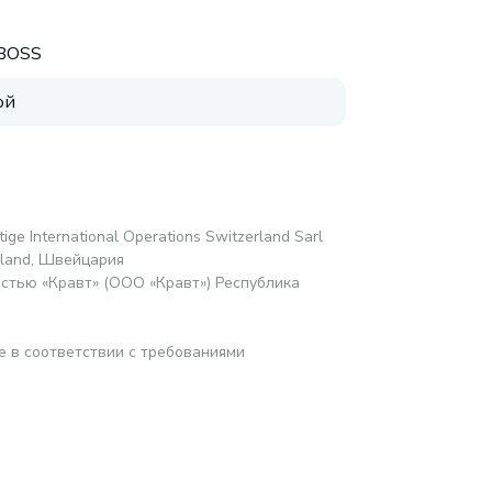
BOSS
ой
tige International Operations Switzerland Sarl
erland, Швейцария
стью «Кравт» (ООО «Кравт») Республика
е в соответствии с требованиями