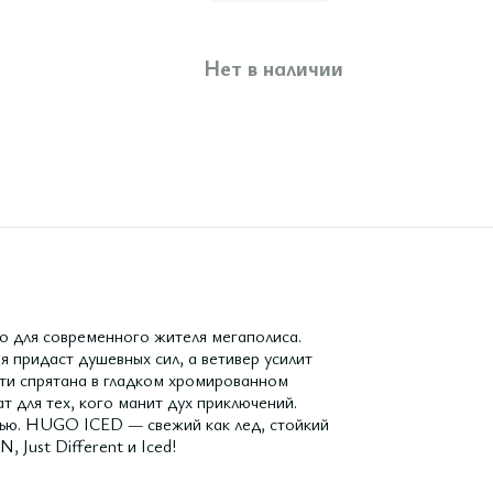
Нет в наличии
о для современного жителя мегаполиса.
я придаст душевных сил, а ветивер усилит
сти спрятана в гладком хромированном
т для тех, кого манит дух приключений.
чью. HUGO ICED — свежий как лед, стойкий
Just Different и Iced!