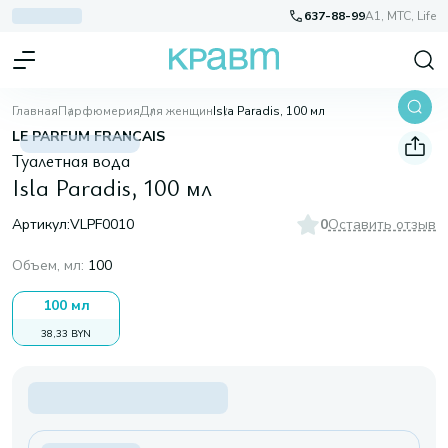
637-88-99
A1, МТС, Life
Главная
Парфюмерия
Для женщин
Isla Paradis, 100 мл
LE PARFUM FRANCAIS
Туалетная вода
Isla Paradis, 100 мл
Артикул:
VLPF0010
0
Оставить отзыв
Объем, мл
:
100
100 мл
38,33 BYN