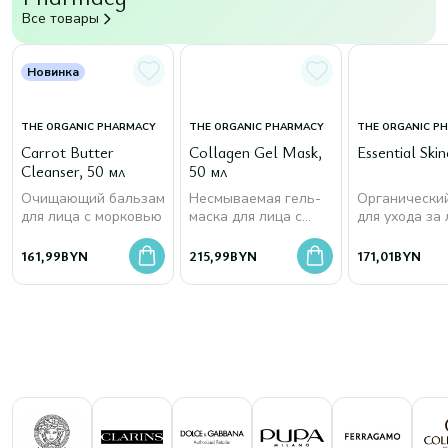
Все товары
Новинка
THE ORGANIC PHARMACY
THE ORGANIC PHARMACY
THE ORGANIC P
Carrot Butter
Collagen Gel Mask,
Essential Skin
Cleanser, 50 мл
50 мл
Очищающий бальзам
Несмываемая гель-
Органически
для лица с морковью
маска для лица с
для ухода за
морским коллагеном
161,99
BYN
215,99
BYN
171,01
BYN