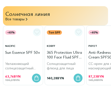
Солнечная линия
Все товары
-40%
Топ SPF
-40%
NACIFIC
KORFF
PAYOT
Sun Essence SPF 50+
365 Protection Ultra
Anti-Rednes
100 Face Fluid SPF
Cream SPF50
50+
Увлажняющий
Солнцезащитный
СС-крем для 
солнцезащитный
флюид для лица
маскирующи
крем для лица
покраснения
63,76
BYN
87,23
BYN
140,28
BYN
106,27
BYN
145,38
BYN