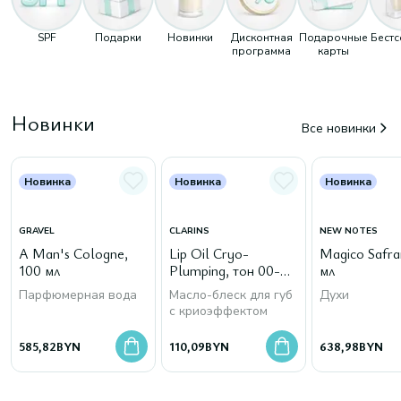
SPF
Подарки
Новинки
Дисконтная
Подарочные
Бест
программа
карты
Новинки
Все новинки
Новинка
Новинка
Новинка
GRAVEL
CLARINS
NEW NOTES
A Man's Cologne,
Lip Oil Cryo-
Magico Safra
100 мл
Plumping, тон 00-
мл
Cryo Mint
Парфюмерная вода
Масло-блеск для губ
Духи
с криоэффектом
585,82
BYN
110,09
BYN
638,98
BYN