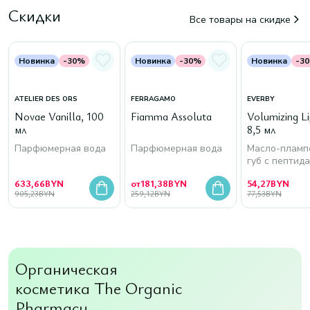
Скидки
Все товары на скидке
Новинка
-30%
Новинка
-30%
Новинка
-3
ATELIER DES ORS
FERRAGAMO
EVERBY
Novae Vanilla, 100
Fiamma Assoluta
Volumizing Lip
мл
8,5 мл
Парфюмерная вода
Парфюмерная вода
Масло-пламп
губ с пептид
633,66
BYN
от
181,38
BYN
54,27
BYN
905,23
BYN
259,12
BYN
77,53
BYN
Органическая
косметика The Organic
Pharmacy