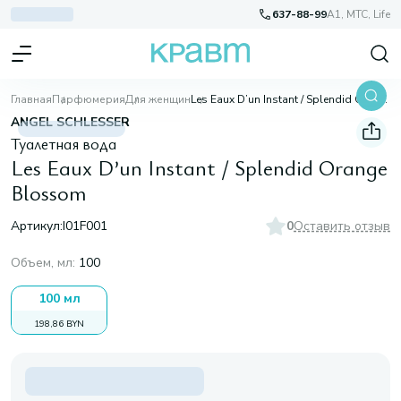
637-88-99
A1, МТС, Life
Главная
Парфюмерия
Для женщин
Les Eaux D’un Instant / Splendid Orange Blossom
ANGEL SCHLESSER
Туалетная вода
Les Eaux D’un Instant / Splendid Orange
Blossom
Артикул:
I01F001
0
Оставить отзыв
Объем, мл
:
100
100 мл
198,86 BYN