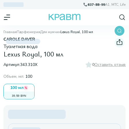
637-88-99
A1, МТС, Life
Главная
Парфюмерия
Для мужчин
Lexus Royal, 100 мл
CAROLE DAVER
Туалетная вода
Lexus Royal, 100 мл
Артикул:
343.310X
0
Оставить отзыв
Объем, мл
:
100
100 мл
39,59 BYN