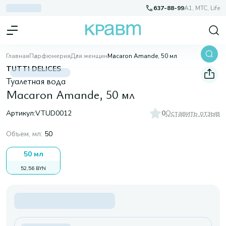
637-88-99
A1, МТС, Life
Главная
Парфюмерия
Для женщин
Macaron Amande, 50 мл
TUTTI DELICES
Туалетная вода
Macaron Amande, 50 мл
Артикул:
VTUD0012
0
Оставить отзыв
Объем, мл
:
50
50 мл
52,56 BYN