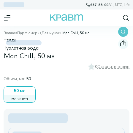
637-88-99
A1, МТС, Life
Главная
Парфюмерия
Для мужчин
Man Chill, 50 мл
TOUS
Туалетная вода
Man Chill, 50 мл
0
Оставить отзыв
Объем, мл
:
50
50 мл
251,26 BYN