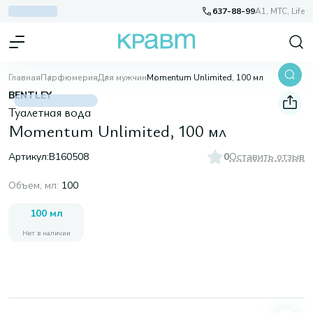
637-88-99
A1, МТС, Life
Главная
Парфюмерия
Для мужчин
Momentum Unlimited, 100 мл
BENTLEY
Туалетная вода
Momentum Unlimited, 100 мл
Артикул:
B160508
0
Оставить отзыв
Объем, мл
:
100
100 мл
Нет в наличии