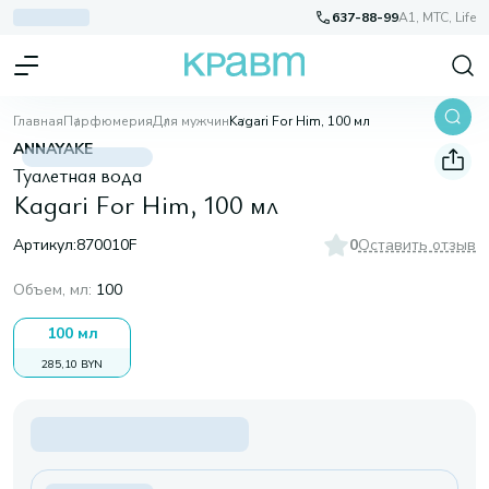
637-88-99
A1, МТС, Life
Главная
Парфюмерия
Для мужчин
Kagari For Him, 100 мл
ANNAYAKE
Туалетная вода
Kagari For Him, 100 мл
Артикул:
870010F
0
Оставить отзыв
Объем, мл
:
100
100 мл
285,10 BYN