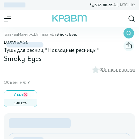
637-88-99
A1, МТС, Life
Главная
Макияж
Для глаз
Тушь
Smoky Eyes
LUXVISAGE
Тушь для ресниц "Накладные ресницы"
Smoky Eyes
0
Оставить отзыв
Объем, мл
:
7
7 мл
9,48 BYN