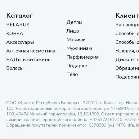
Каталог
Клиен
Детям
BELARUS
Как офор
Лицо
KOREA
Способы 
Макияж
Аксессуары
Способы 
Мужчинам
Аптечная косметика
Условия, 
Парфюмерия
БАДы и витамины
Дисконтн
Подарки
Волосы
Обращени
Тело
Подарочн
ООО «Кравт». Республика Беларусь, 220012, г. Минск, пр. Незав
103. Регистрационный номер в Торговом реестре №769481 от 
100149474 Минский горисполком, 13.10.1992. Отдел торговли и
администрации Первомайского района, +375172151740; +3751
Обращения покупателей принимаются: 6378899 (А1, МТС, life, i