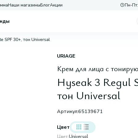
амма
Наши магазины
Блог
Акции
Пн-Пт:
нды
te SPF 30+, тон Universal
URIAGE
Крем для лица с тониру
Hyseak 3 Regul S
тон Universal
Артикул:
65139671
Цвет
Цвет:
Universal