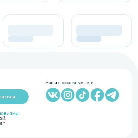
Наши социальные сети
саться
ловиями
ой,
а.