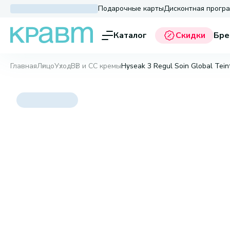
Подарочные карты
Дисконтная прогр
Каталог
Скидки
Бре
Главная
Лицо
Уход
BB и CC кремы
Hyseak 3 Regul Soin Global Tein