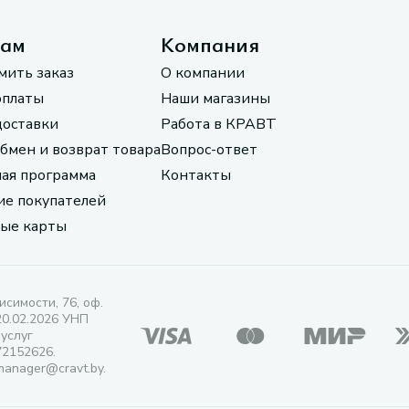
там
Компания
мить заказ
О компании
оплаты
Наши магазины
доставки
Работа в КРАВТ
обмен и возврат товара
Вопрос-ответ
ая программа
Контакты
е покупателей
ые карты
исимости, 76, оф.
20.02.2026 УНП
 услуг
72152626.
manager@cravt.by.