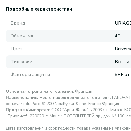
Подробные характеристики
Бренд
URIAG
Объем, мл
40
Цвет
Univers
Тип кожи
Все ти
Факторы защиты
SPF от
Основная страна изготовления
:
Франция
Наименование, место нахождения изготовителя
:
LABORAT
boulevard du Parc, 92200 Neuilly sur Seine, France Франция.
Продавец/импортер
:
ООО "АрвитФарм", 220037, г. Минск, К
"Триовист", 220020, г. Минск, ПОБЕДИТЕЛЕЙ пр., дом № 100, о
Дата изготовления и срок годности товара указаны на упаковк