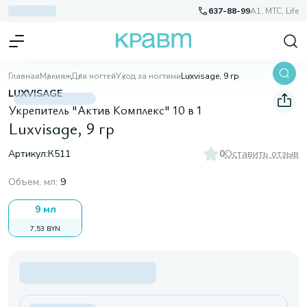
637-88-99
A1, МТС, Life
Главная
Макияж
Для ногтей
Уход за ногтями
Luxvisage, 9 гр
LUXVISAGE
Укрепитель "Актив Комплекс" 10 в 1
Luxvisage, 9 гр
Артикул:
К511
0
Оставить отзыв
Объем, мл
:
9
9 мл
7,53 BYN